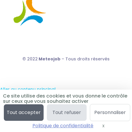
© 2022
Meteojob
– Tous droits réservés
Aller au contenu principal
Ce site utilise des cookies et vous donne le contrôle
Ouvrir la barre d’outils
sur ceux que vous souhaitez activer
Outils d’accessibilité
Augmenter le texte
Tout accepter
Tout refuser
Personnaliser
Diminuer le texte
Contraste négatif
Politique de confidentialité
X
Masquer le b
Réinitialiser